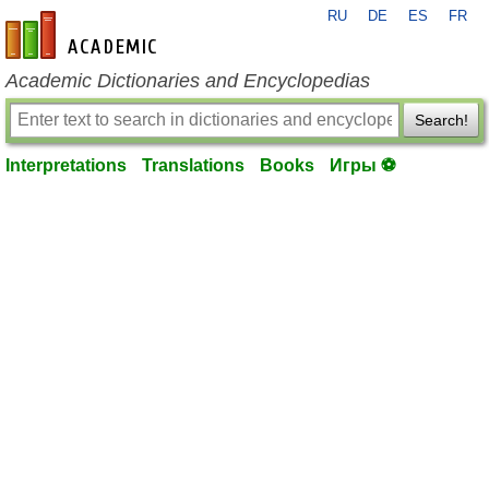
RU
DE
ES
FR
en-academic.com
Academic Dictionaries and Encyclopedias
Search!
Interpretations
Translations
Books
Игры ⚽