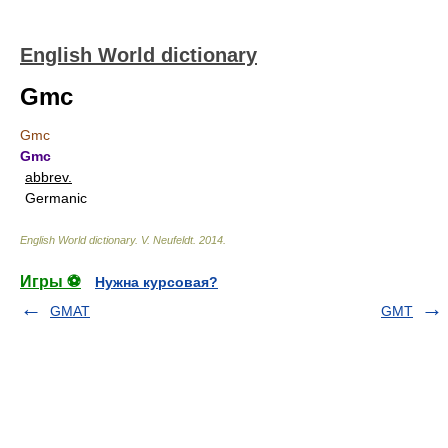
English World dictionary
Gmc
Gmc
Gmc
abbrev.
Germanic
English World dictionary
.
V. Neufeldt
.
2014
.
Игры ⚽
Нужна курсовая?
GMAT
GMT