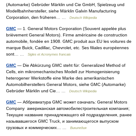
(Automarke) Gebrüder Märklin und Cie GmbH, Spielzeug und
Modellbahnhersteller, siehe Märklin Galvin Manufacturing
Corporation, den früheren… …
Deutsch Wikipedia
GMC
— 1. General Motors Corporation (Souvent appelée plus
brièvement General Motors). Firme américaine de construction
automobile, fondée en 1908. GMC produit aux EU les voitures de
marque Buick, Cadillac, Chevrolet, etc. Ses filiales européennes
sont… …
Sigles et Acronymes francais
GMC
— Die Abkürzung GMC steht für: Generalized Method of
Cells, ein mikromechanisches Modell zur Homogenisierung
heterogener Werkstoffe eine Marke des amerikanischen
Automobilherstellers General Motors, siehe GMC (Automarke)
Gebrüder Märklin und Cie… …
Deutsch Wikipedia
GMC
— Аббревиатура GMC может означать: General Motors
Company американская автомобилестроительная компания;
Текущее название принадлежащего ей подразделения, ранее
называвшегося GMC Truck, и занимающегося выпуском
грузовых и коммерческих… …
Википедия